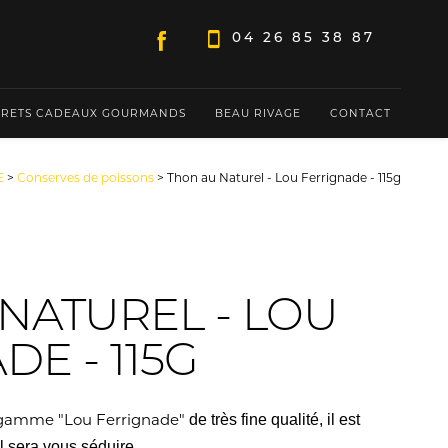
04 26 85 38 87
FRETS CADEAUX GOURMANDS
BEAU RIVAGE
CONTACT
E
>
Conserves de poissons
> Thon au Naturel - Lou Ferrignade - 115g
NATUREL - LOU
E - 115G
a gamme "Lou Ferrignade"
de très fine qualité, il est
l sera vous séduire.