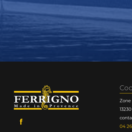
Co
Zone 
13230
conta
04 26