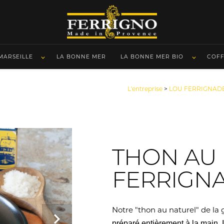
 MARSEILLE
LA BONNE MER
LA BONNE MER BIO
COF
L'entreprise
>
LOU FERRIGNAD
THON AU 
FERRIGNAD
Notre "thon au naturel" de l
préparé entièrement à la main. I
Next