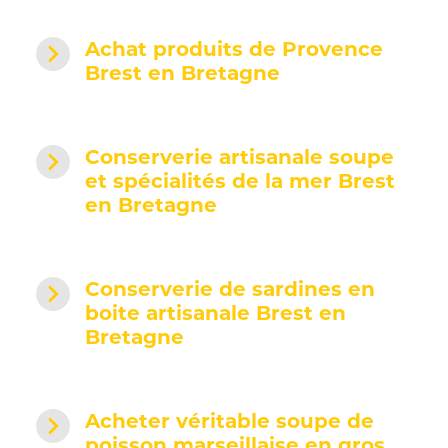
navigate_next
Achat produits de Provence
Brest en Bretagne
navigate_next
Conserverie artisanale soupe
et spécialités de la mer Brest
en Bretagne
navigate_next
Conserverie de sardines en
boite artisanale Brest en
Bretagne
navigate_next
Acheter véritable soupe de
poisson marseillaise en gros