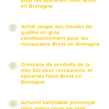
pour les épiceries fines Brest
en Bretagne
navigate_next
Achat soupe aux moules de
qualité en gros
conditionnement pour les
restaurants Brest en Bretagne
navigate_next
Grossiste de produits de la
mer bio pour restaurants et
épiceries fines Brest en
Bretagne
navigate_next
Acheter tartinable provençal
pour apéro tapas en gros