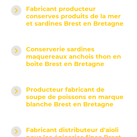
navigate_next
Fabricant producteur
conserves produits de la mer
et sardines Brest en Bretagne
navigate_next
Conserverie sardines
maquereaux anchois thon en
boite Brest en Bretagne
navigate_next
Producteur fabricant de
soupe de poissons en marque
blanche Brest en Bretagne
navigate_next
Fabricant distributeur d'aïoli