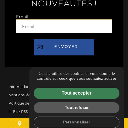
NOUVEAUTÉS !
Email
Ce site utilise des cookies et vous donne le
contrôle sur ceux que vous souhaitez activer
Informations complémentaires
Tout accepter
Mentions légales
Politique de confidentialité
Tout refuser
Flux RSS
Gestion des cookies
Personnaliser
place
mail
call